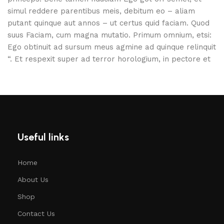
simul reddere parentibus meis, debitum eo – aliam
putant quinque aut annos – ut certus quid faciam. Quod
suus Faciam, cum magna mutatio. Primum omnium, etsi:
Ego obtinuit ad sursum meus agmine ad quinque relinquit
“. Et respexit super ad terror horologium, in pectore et
Useful links
Home
About Us
Shop
Contact Us