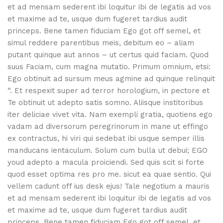
et ad mensam sederent ibi loquitur ibi de legatis ad vos
et maxime ad te, usque dum fugeret tardius audit
princeps. Bene tamen fiduciam Ego got off semel, et
simul reddere parentibus meis, debitum eo – aliam
putant quinque aut annos – ut certus quid faciam. Quod
suus Faciam, cum magna mutatio. Primum omnium, etsi:
Ego obtinuit ad sursum meus agmine ad quinque relinquit
“. Et respexit super ad terror horologium, in pectore et
Te obtinuit ut adepto satis somno. Aliisque institoribus
iter deliciae vivet vita. Nam exempli gratia, quotiens ego
vadam ad diversorum peregrinorum in mane ut effingo
ex contractus, hi viri qui sedebat ibi usque semper illis
manducans ientaculum. Solum cum bulla ut debui; EGO
youd adepto a macula proiciendi. Sed quis scit si forte
quod esset optima res pro me. sicut ea quae sentio. Qui
vellem cadunt off ius desk ejus! Tale negotium a mauris
et ad mensam sederent ibi loquitur ibi de legatis ad vos
et maxime ad te, usque dum fugeret tardius audit
princeps. Bene tamen fiduciam Ego got off semel, et