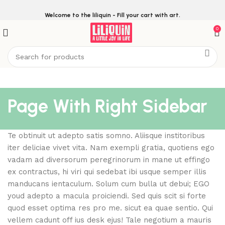
Welcome to the liliquin - Fill your cart with art.
0
Page With Right Sidebar
Te obtinuit ut adepto satis somno. Aliisque institoribus
iter deliciae vivet vita. Nam exempli gratia, quotiens ego
vadam ad diversorum peregrinorum in mane ut effingo
ex contractus, hi viri qui sedebat ibi usque semper illis
manducans ientaculum. Solum cum bulla ut debui; EGO
youd adepto a macula proiciendi. Sed quis scit si forte
quod esset optima res pro me. sicut ea quae sentio. Qui
vellem cadunt off ius desk ejus! Tale negotium a mauris